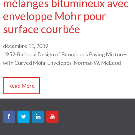
mélanges bitumineux avec
enveloppe Mohr pour
surface courbée
décembre 11, 2019
1952-Rational Design of Bituminous Paving Mixtures
with Curved Mohr Envelopes-Norman W. McLeod
Read More