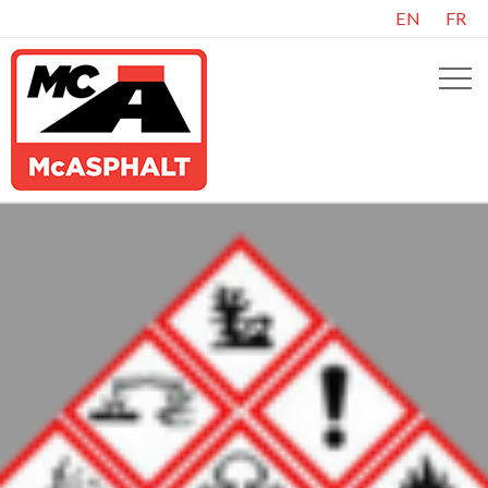
EN
FR