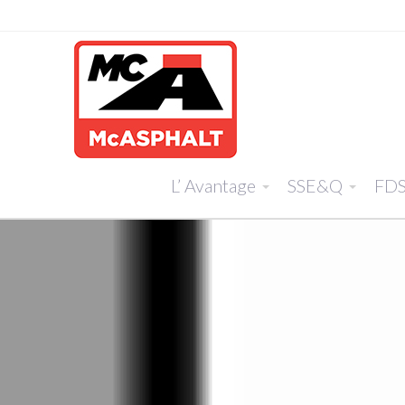
L’ Avantage
SSE&Q
FD