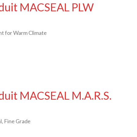
roduit MACSEAL PLW
ant for Warm Climate
oduit MACSEAL M.A.R.S.
l, Fine Grade