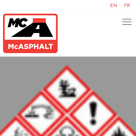
EN
FR