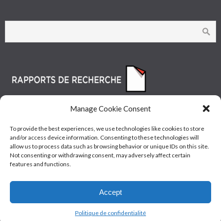
Manage Cookie Consent
To provide the best experiences, we use technologies like cookies to store
and/or access device information. Consenting to these technologies will
allow us to process data such as browsing behavior or unique IDs on this site.
Not consenting or withdrawing consent, may adversely affect certain
features and functions.
© Les Industries McAsphalt Ltée® 2015 • ISO
Accept
9001/14001
Politique de confidentialité