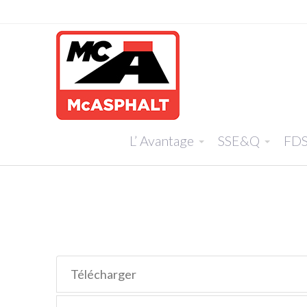
L’ Avantage
SSE&Q
FD
Télécharger