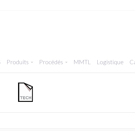
S
Produits
Procédés
MMTL
Logistique
Ca