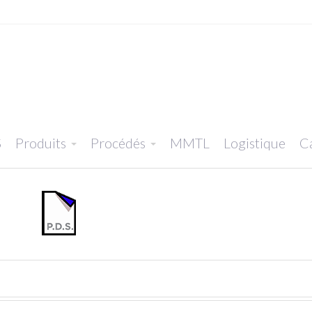
S
Produits
Procédés
MMTL
Logistique
Ca