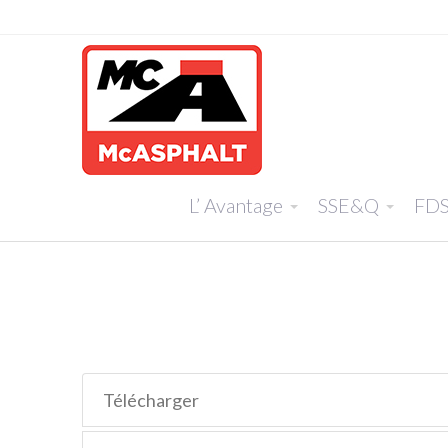
L’ Avantage
SSE&Q
FD
Télécharger