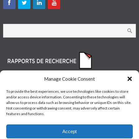
Manage Cookie Consent
To provide the best experiences, we use technologies like cookies to store
and/or access device information. Consenting to these technologies will
allow us to process data such as browsing behavior or unique IDs on this site.
Not consenting or withdrawing consent, may adversely affect certain
features and functions.
© Les Industries McAsphalt Ltée® 2015 • ISO
Accept
9001/14001