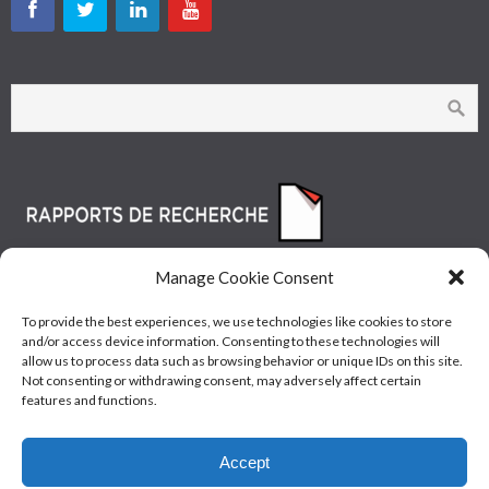
Manage Cookie Consent
To provide the best experiences, we use technologies like cookies to store
and/or access device information. Consenting to these technologies will
allow us to process data such as browsing behavior or unique IDs on this site.
Not consenting or withdrawing consent, may adversely affect certain
features and functions.
© Les Industries McAsphalt Ltée® 2015 • ISO
Accept
9001/14001