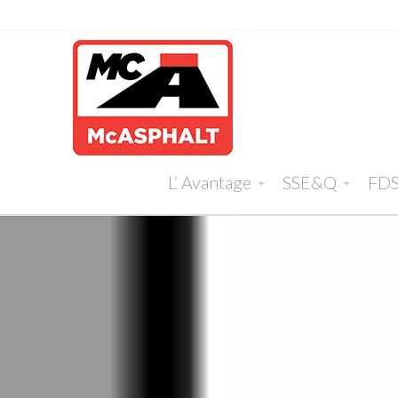
L’ Avantage
SSE&Q
FD