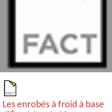
Les enrobés à froid à base